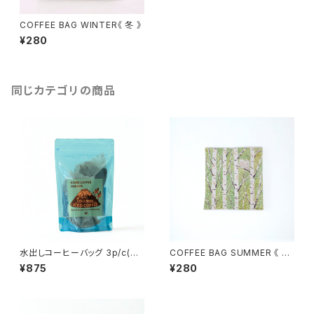
COFFEE BAG WINTER《 冬 》
¥280
同じカテゴリの商品
水出しコーヒーバッグ 3p/c(30
COFFEE BAG SUMMER 《 夏
g×3)
》
¥875
¥280