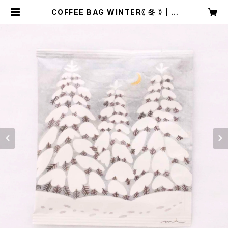
COFFEE BAG WINTER《 冬 》 | S
PROUT