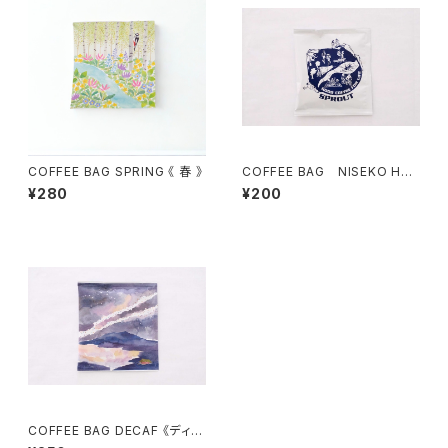
COFFEE BAG SPRING 《 春 》
COFFEE BAG NISEKO HAU
TE ROUTE 《オートルート》
¥280
¥200
COFFEE BAG DECAF 《ディカ
フェ》