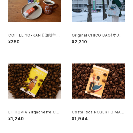
COFFEE YO-KAN 《 珈琲羊羹
Original CHICO BAG《オリジ
》
ナルチャコバック》
¥350
¥2,310
ETHIOPIA Yirgacheffe Che
Costa Rica ROBERTO MAT
lchele Washed 100g 《イル
A 100g《コスタリカ・ロベルトマ
¥1,240
¥1,944
ガチェフェ・チェルチェレ・ウォッ
タ 100g 》
シュト 100g 》