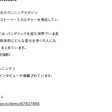
されたランニングマガジン
ンナーのストーリーとカルチャーを発信してい
版#01では、パンデミックを経た世界でいま走
、具体的にどんな変化を多くの人にも
をまとめています。
一部抜粋）
ンニング 》
インタビューが掲載されています。
ら↓
ase.in/items/87937666