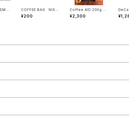
OSMA
COFFEE BAG NISE
Coffee AID 200g 《
DeCa
マラ・ロ
KO HAUTE ROUTE
Single Origin & Blen
ico 
¥200
¥2,300
¥1,2
《オートルート》
d Set 》
ーガニ
0g 》