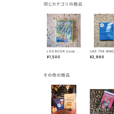
同じカテゴリの商品
LOG BOOK Issue n
LIKE THE WIN
o.10
an#4
¥1,500
¥2,860
その他の商品