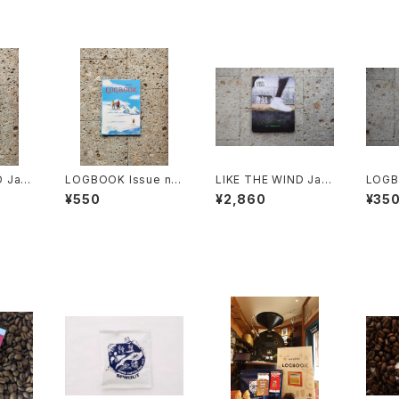
D Jap
LOGBOOK Issue no.
LIKE THE WIND Jap
LOGB
9
an #02
8
¥550
¥2,860
¥35