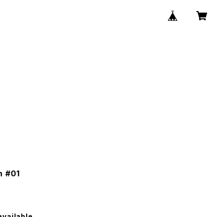
n #01
available