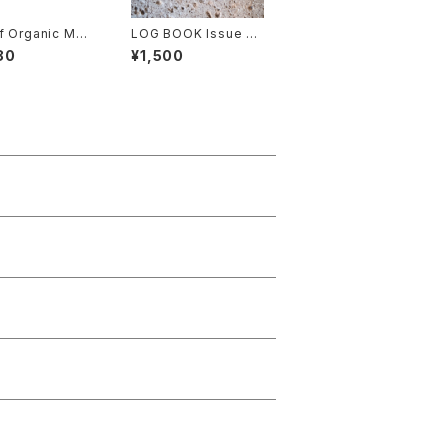
f Organic Mex
LOG BOOK Issue n
100g 《デカフェ・オ
o.10
80
¥1,500
ック・メキシコ 10