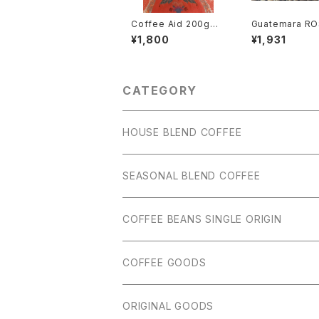
Coffee Aid 200g 《
Guatemara R
Niseko Houte Rout
100g 《 グアテ
¥1,800
¥1,931
e Blend 》
スマ 100g 》
CATEGORY
HOUSE BLEND COFFEE
SEASONAL BLEND COFFEE
COFFEE BEANS SINGLE ORIGIN
COFFEE GOODS
ORIGINAL GOODS